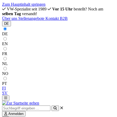
Zum Hauptinhalt springen
VW-Spezialist seit 1989
Vor 15 Uhr
bestellt? Noch am
selben Tag
versandt!
Über uns
Stellenangebote
Kontakt
B2B
DE
DE
EN
FR
NL
NO
PT
FI
SV
Anmelden