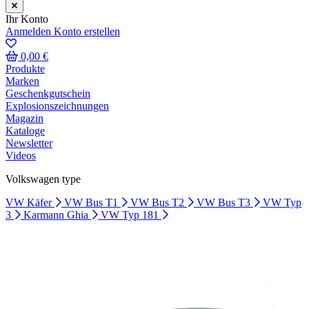
Ihr Konto
Anmelden
Konto erstellen
0,00 €
Produkte
Marken
Geschenkgutschein
Explosionszeichnungen
Magazin
Kataloge
Newsletter
Videos
Volkswagen type
VW Käfer
VW Bus T1
VW Bus T2
VW Bus T3
VW Typ
3
Karmann Ghia
VW Typ 181