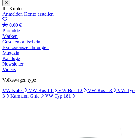
Ihr Konto
Anmelden
Konto erstellen
0,00 €
Produkte
Marken
Geschenkgutschein
Explosionszeichnungen
Magazin
Kataloge
Newsletter
Videos
Volkswagen type
VW Käfer
VW Bus T1
VW Bus T2
VW Bus T3
VW Typ
3
Karmann Ghia
VW Typ 181