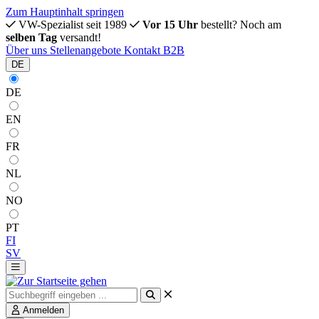
Zum Hauptinhalt springen
VW-Spezialist seit 1989
Vor 15 Uhr
bestellt? Noch am
selben Tag
versandt!
Über uns
Stellenangebote
Kontakt
B2B
DE
DE
EN
FR
NL
NO
PT
FI
SV
Anmelden