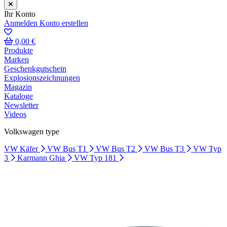
Ihr Konto
Anmelden
Konto erstellen
0,00 €
Produkte
Marken
Geschenkgutschein
Explosionszeichnungen
Magazin
Kataloge
Newsletter
Videos
Volkswagen type
VW Käfer
VW Bus T1
VW Bus T2
VW Bus T3
VW Typ
3
Karmann Ghia
VW Typ 181