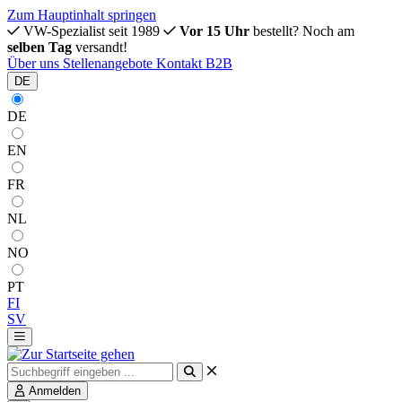
Zum Hauptinhalt springen
VW-Spezialist seit 1989
Vor 15 Uhr
bestellt? Noch am
selben Tag
versandt!
Über uns
Stellenangebote
Kontakt
B2B
DE
DE
EN
FR
NL
NO
PT
FI
SV
Anmelden