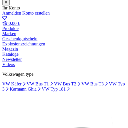
Ihr Konto
Anmelden
Konto erstellen
0,00 €
Produkte
Marken
Geschenkgutschein
Explosionszeichnungen
Magazin
Kataloge
Newsletter
Videos
Volkswagen type
VW Käfer
VW Bus T1
VW Bus T2
VW Bus T3
VW Typ
3
Karmann Ghia
VW Typ 181