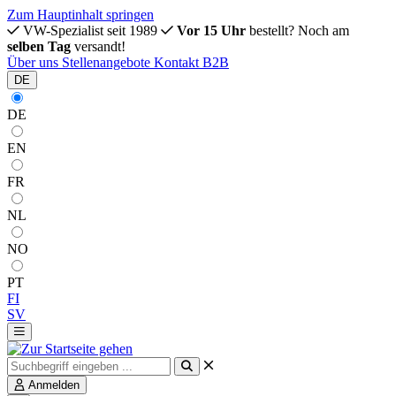
Zum Hauptinhalt springen
VW-Spezialist seit 1989
Vor 15 Uhr
bestellt? Noch am
selben Tag
versandt!
Über uns
Stellenangebote
Kontakt
B2B
DE
DE
EN
FR
NL
NO
PT
FI
SV
Anmelden