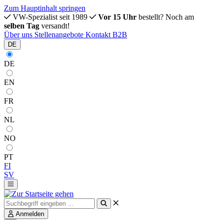
Zum Hauptinhalt springen
VW-Spezialist seit 1989
Vor 15 Uhr
bestellt? Noch am
selben Tag
versandt!
Über uns
Stellenangebote
Kontakt
B2B
DE
DE
EN
FR
NL
NO
PT
FI
SV
Anmelden