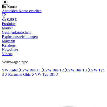
Ihr Konto
Anmelden
Konto erstellen
0,00 €
Produkte
Marken
Geschenkgutschein
Explosionszeichnungen
Magazin
Kataloge
Newsletter
Videos
Volkswagen type
VW Käfer
VW Bus T1
VW Bus T2
VW Bus T3
VW Typ
3
Karmann Ghia
VW Typ 181