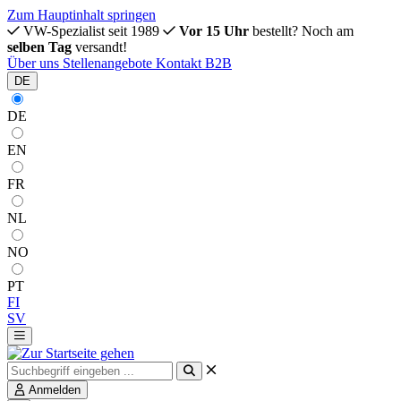
Zum Hauptinhalt springen
VW-Spezialist seit 1989
Vor 15 Uhr
bestellt? Noch am
selben Tag
versandt!
Über uns
Stellenangebote
Kontakt
B2B
DE
DE
EN
FR
NL
NO
PT
FI
SV
Anmelden