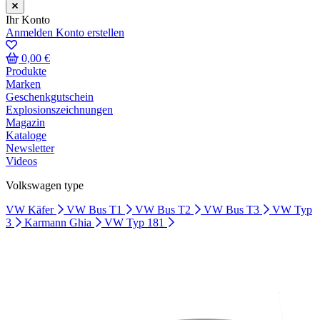
Ihr Konto
Anmelden
Konto erstellen
0,00 €
Produkte
Marken
Geschenkgutschein
Explosionszeichnungen
Magazin
Kataloge
Newsletter
Videos
Volkswagen type
VW Käfer
VW Bus T1
VW Bus T2
VW Bus T3
VW Typ
3
Karmann Ghia
VW Typ 181