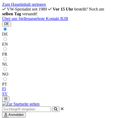
Zum Hauptinhalt springen
VW-Spezialist seit 1989
Vor 15 Uhr
bestellt? Noch am
selben Tag
versandt!
Über uns
Stellenangebote
Kontakt
B2B
DE
DE
EN
FR
NL
NO
PT
FI
SV
Anmelden