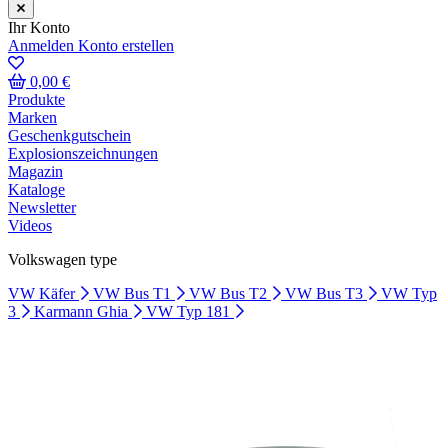
Ihr Konto
Anmelden
Konto erstellen
0,00 €
Produkte
Marken
Geschenkgutschein
Explosionszeichnungen
Magazin
Kataloge
Newsletter
Videos
Volkswagen type
VW Käfer
VW Bus T1
VW Bus T2
VW Bus T3
VW Typ
3
Karmann Ghia
VW Typ 181