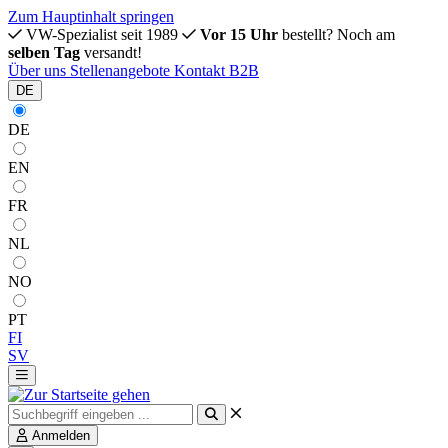
Zum Hauptinhalt springen
VW-Spezialist seit 1989
Vor 15 Uhr
bestellt? Noch am
selben Tag
versandt!
Über uns
Stellenangebote
Kontakt
B2B
DE
DE
EN
FR
NL
NO
PT
FI
SV
Anmelden