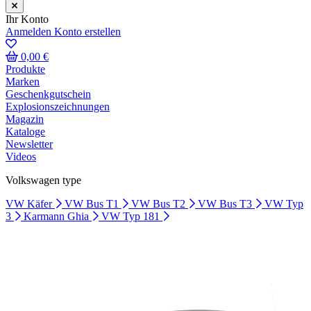
Ihr Konto
Anmelden
Konto erstellen
0,00 €
Produkte
Marken
Geschenkgutschein
Explosionszeichnungen
Magazin
Kataloge
Newsletter
Videos
Volkswagen type
VW Käfer
VW Bus T1
VW Bus T2
VW Bus T3
VW Typ
3
Karmann Ghia
VW Typ 181