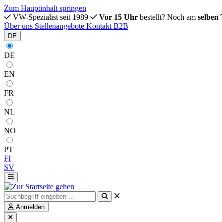
Zum Hauptinhalt springen
VW-Spezialist seit 1989
Vor 15 Uhr
bestellt? Noch am
selben
Über uns
Stellenangebote
Kontakt
B2B
DE
DE
EN
FR
NL
NO
PT
FI
SV
Anmelden