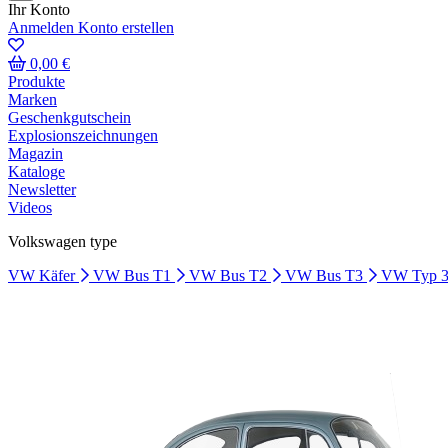
Ihr Konto
Anmelden
Konto erstellen
0,00 €
Produkte
Marken
Geschenkgutschein
Explosionszeichnungen
Magazin
Kataloge
Newsletter
Videos
Volkswagen type
VW Käfer
VW Bus T1
VW Bus T2
VW Bus T3
VW Typ 