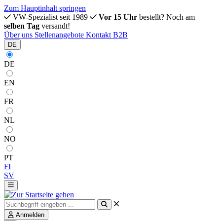
Zum Hauptinhalt springen
VW-Spezialist seit 1989
Vor 15 Uhr
bestellt? Noch am
selben Tag
versandt!
Über uns
Stellenangebote
Kontakt
B2B
DE
DE
EN
FR
NL
NO
PT
FI
SV
Anmelden