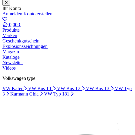
Ihr Konto
Anmelden
Konto erstellen
0,00 €
Produkte
Marken
Geschenkgutschein
Explosionszeichnungen
Magazin
Kataloge
Newsletter
Videos
Volkswagen type
VW Käfer
VW Bus T1
VW Bus T2
VW Bus T3
VW Typ
3
Karmann Ghia
VW Typ 181