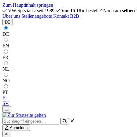
Zum Hauptinhalt springen
VW-Spezialist seit 1989
Vor 15 Uhr
bestellt? Noch am
selben
Über uns
Stellenangebote
Kontakt
B2B
DE
DE
EN
FR
NL
NO
PT
FI
SV
Anmelden