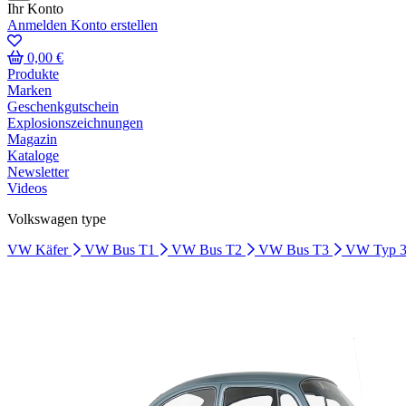
Ihr Konto
Anmelden
Konto erstellen
0,00 €
Produkte
Marken
Geschenkgutschein
Explosionszeichnungen
Magazin
Kataloge
Newsletter
Videos
Volkswagen type
VW Käfer
VW Bus T1
VW Bus T2
VW Bus T3
VW Typ 