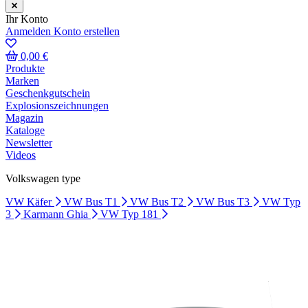
Ihr Konto
Anmelden
Konto erstellen
0,00 €
Produkte
Marken
Geschenkgutschein
Explosionszeichnungen
Magazin
Kataloge
Newsletter
Videos
Volkswagen type
VW Käfer
VW Bus T1
VW Bus T2
VW Bus T3
VW Typ
3
Karmann Ghia
VW Typ 181