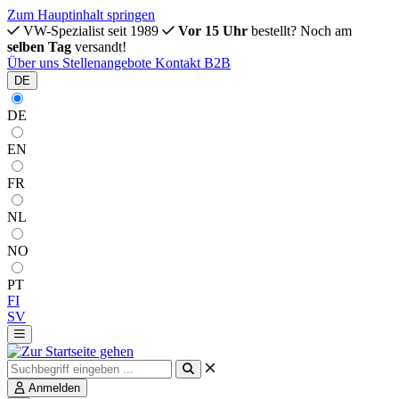
Zum Hauptinhalt springen
VW-Spezialist seit 1989
Vor 15 Uhr
bestellt? Noch am
selben Tag
versandt!
Über uns
Stellenangebote
Kontakt
B2B
DE
DE
EN
FR
NL
NO
PT
FI
SV
Anmelden