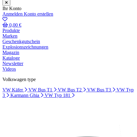
Ihr Konto
Anmelden
Konto erstellen
0,00 €
Produkte
Marken
Geschenkgutschein
Explosionszeichnungen
Magazin
Kataloge
Newsletter
Videos
Volkswagen type
VW Käfer
VW Bus T1
VW Bus T2
VW Bus T3
VW Typ
3
Karmann Ghia
VW Typ 181