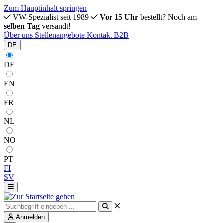
Zum Hauptinhalt springen
VW-Spezialist seit 1989
Vor 15 Uhr
bestellt? Noch am
selben Tag
versandt!
Über uns
Stellenangebote
Kontakt
B2B
DE
DE
EN
FR
NL
NO
PT
FI
SV
Anmelden