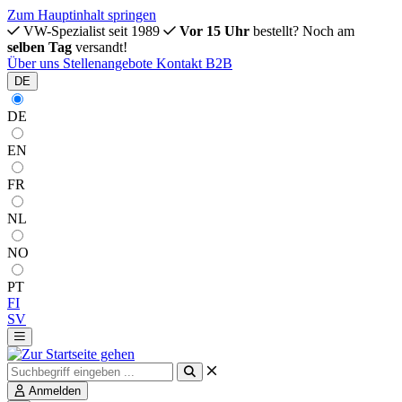
Zum Hauptinhalt springen
VW-Spezialist seit 1989
Vor 15 Uhr
bestellt? Noch am
selben Tag
versandt!
Über uns
Stellenangebote
Kontakt
B2B
DE
DE
EN
FR
NL
NO
PT
FI
SV
Anmelden