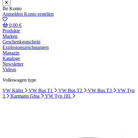
Ihr Konto
Anmelden
Konto erstellen
0,00 €
Produkte
Marken
Geschenkgutschein
Explosionszeichnungen
Magazin
Kataloge
Newsletter
Videos
Volkswagen type
VW Käfer
VW Bus T1
VW Bus T2
VW Bus T3
VW Typ
3
Karmann Ghia
VW Typ 181