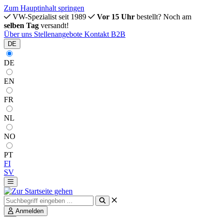
Zum Hauptinhalt springen
VW-Spezialist seit 1989
Vor 15 Uhr
bestellt? Noch am
selben Tag
versandt!
Über uns
Stellenangebote
Kontakt
B2B
DE
DE
EN
FR
NL
NO
PT
FI
SV
Anmelden