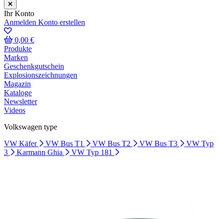
Ihr Konto
Anmelden
Konto erstellen
0,00 €
Produkte
Marken
Geschenkgutschein
Explosionszeichnungen
Magazin
Kataloge
Newsletter
Videos
Volkswagen type
VW Käfer
VW Bus T1
VW Bus T2
VW Bus T3
VW Typ
3
Karmann Ghia
VW Typ 181