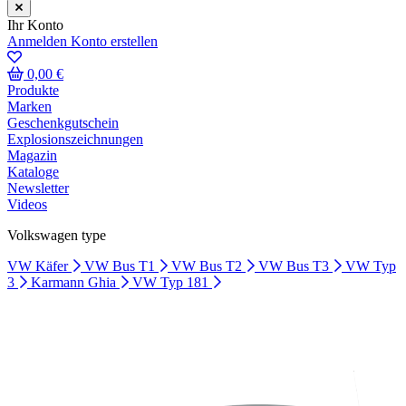
Ihr Konto
Anmelden
Konto erstellen
0,00 €
Produkte
Marken
Geschenkgutschein
Explosionszeichnungen
Magazin
Kataloge
Newsletter
Videos
Volkswagen type
VW Käfer
VW Bus T1
VW Bus T2
VW Bus T3
VW Typ
3
Karmann Ghia
VW Typ 181