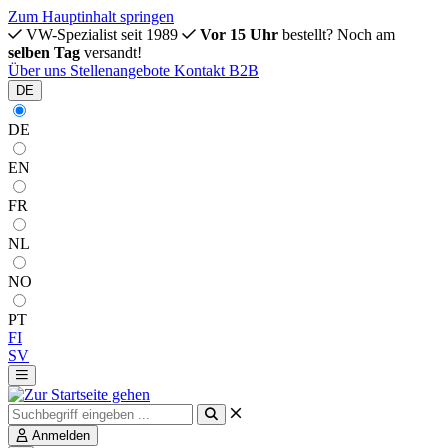
Zum Hauptinhalt springen
VW-Spezialist seit 1989
Vor 15 Uhr
bestellt? Noch am
selben Tag
versandt!
Über uns
Stellenangebote
Kontakt
B2B
DE
DE
EN
FR
NL
NO
PT
FI
SV
Anmelden