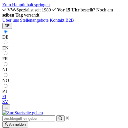
Zum Hauptinhalt springen
VW-Spezialist seit 1989
Vor 15 Uhr
bestellt? Noch am
selben Tag
versandt!
Über uns
Stellenangebote
Kontakt
B2B
DE
DE
EN
FR
NL
NO
PT
FI
SV
Anmelden