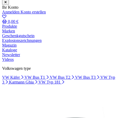
Ihr Konto
Anmelden
Konto erstellen
0,00 €
Produkte
Marken
Geschenkgutschein
Explosionszeichnungen
Magazin
Kataloge
Newsletter
Videos
Volkswagen type
VW Käfer
VW Bus T1
VW Bus T2
VW Bus T3
VW Typ
3
Karmann Ghia
VW Typ 181