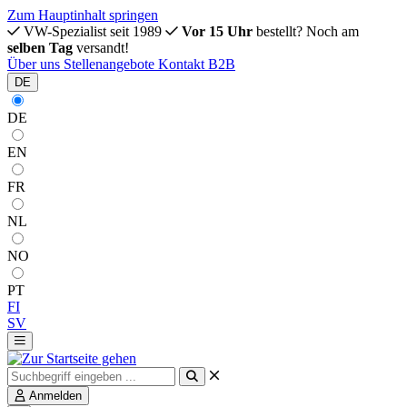
Zum Hauptinhalt springen
VW-Spezialist seit 1989
Vor 15 Uhr
bestellt? Noch am
selben Tag
versandt!
Über uns
Stellenangebote
Kontakt
B2B
DE
DE
EN
FR
NL
NO
PT
FI
SV
Anmelden