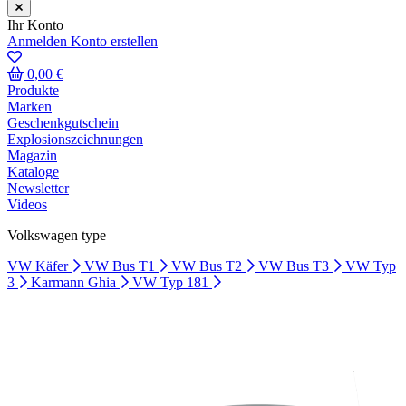
Ihr Konto
Anmelden
Konto erstellen
0,00 €
Produkte
Marken
Geschenkgutschein
Explosionszeichnungen
Magazin
Kataloge
Newsletter
Videos
Volkswagen type
VW Käfer
VW Bus T1
VW Bus T2
VW Bus T3
VW Typ
3
Karmann Ghia
VW Typ 181