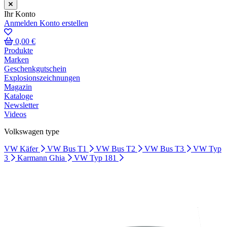
Ihr Konto
Anmelden
Konto erstellen
0,00 €
Produkte
Marken
Geschenkgutschein
Explosionszeichnungen
Magazin
Kataloge
Newsletter
Videos
Volkswagen type
VW Käfer
VW Bus T1
VW Bus T2
VW Bus T3
VW Typ
3
Karmann Ghia
VW Typ 181