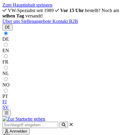
Zum Hauptinhalt springen
VW-Spezialist seit 1989
Vor 15 Uhr
bestellt? Noch am
selben Tag
versandt!
Über uns
Stellenangebote
Kontakt
B2B
DE
DE
EN
FR
NL
NO
PT
FI
SV
Anmelden