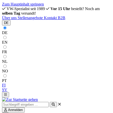
Zum Hauptinhalt springen
VW-Spezialist seit 1989
Vor 15 Uhr
bestellt? Noch am
selben Tag
versandt!
Über uns
Stellenangebote
Kontakt
B2B
DE
DE
EN
FR
NL
NO
PT
FI
SV
Anmelden