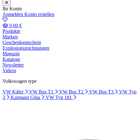
Ihr Konto
Anmelden
Konto erstellen
0,00 €
Produkte
Marken
Geschenkgutschein
Explosionszeichnungen
Magazin
Kataloge
Newsletter
Videos
Volkswagen type
VW Käfer
VW Bus T1
VW Bus T2
VW Bus T3
VW Typ
3
Karmann Ghia
VW Typ 181