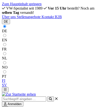
Zum Hauptinhalt springen
VW-Spezialist seit 1989
Vor 15 Uhr
bestellt? Noch am
selben Tag
versandt!
Über uns
Stellenangebote
Kontakt
B2B
DE
DE
EN
FR
NL
NO
PT
FI
SV
Anmelden