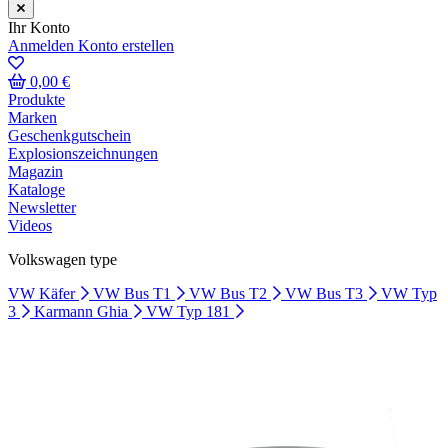
Ihr Konto
Anmelden
Konto erstellen
0,00 €
Produkte
Marken
Geschenkgutschein
Explosionszeichnungen
Magazin
Kataloge
Newsletter
Videos
Volkswagen type
VW Käfer
VW Bus T1
VW Bus T2
VW Bus T3
VW Typ
3
Karmann Ghia
VW Typ 181