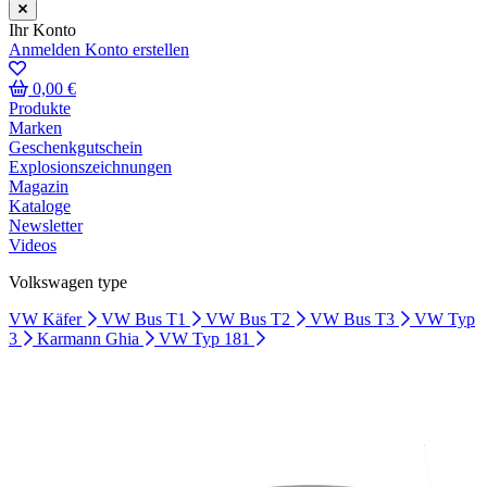
Ihr Konto
Anmelden
Konto erstellen
0,00 €
Produkte
Marken
Geschenkgutschein
Explosionszeichnungen
Magazin
Kataloge
Newsletter
Videos
Volkswagen type
VW Käfer
VW Bus T1
VW Bus T2
VW Bus T3
VW Typ
3
Karmann Ghia
VW Typ 181