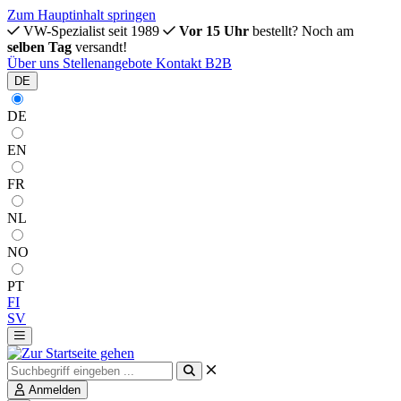
Zum Hauptinhalt springen
VW-Spezialist seit 1989
Vor 15 Uhr
bestellt? Noch am
selben Tag
versandt!
Über uns
Stellenangebote
Kontakt
B2B
DE
DE
EN
FR
NL
NO
PT
FI
SV
Anmelden