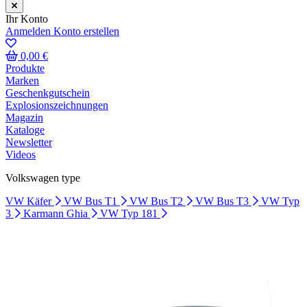
Ihr Konto
Anmelden
Konto erstellen
0,00 €
Produkte
Marken
Geschenkgutschein
Explosionszeichnungen
Magazin
Kataloge
Newsletter
Videos
Volkswagen type
VW Käfer
VW Bus T1
VW Bus T2
VW Bus T3
VW Typ
3
Karmann Ghia
VW Typ 181