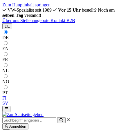
Zum Hauptinhalt springen
VW-Spezialist seit 1989
Vor 15 Uhr
bestellt? Noch am
selben Tag
versandt!
Über uns
Stellenangebote
Kontakt
B2B
DE
DE
EN
FR
NL
NO
PT
FI
SV
Anmelden