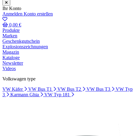
Ihr Konto
Anmelden
Konto erstellen
0,00 €
Produkte
Marken
Geschenkgutschein
Explosionszeichnungen
Magazin
Kataloge
Newsletter
Videos
Volkswagen type
VW Käfer
VW Bus T1
VW Bus T2
VW Bus T3
VW Typ
3
Karmann Ghia
VW Typ 181