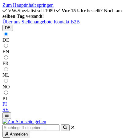
Zum Hauptinhalt springen
VW-Spezialist seit 1989
Vor 15 Uhr
bestellt? Noch am
selben Tag
versandt!
Über uns
Stellenangebote
Kontakt
B2B
DE
DE
EN
FR
NL
NO
PT
FI
SV
Anmelden