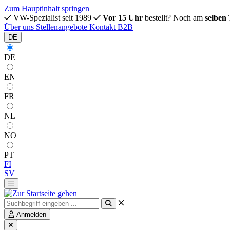
Zum Hauptinhalt springen
VW-Spezialist seit 1989
Vor 15 Uhr
bestellt? Noch am
selben
Über uns
Stellenangebote
Kontakt
B2B
DE
DE
EN
FR
NL
NO
PT
FI
SV
Anmelden