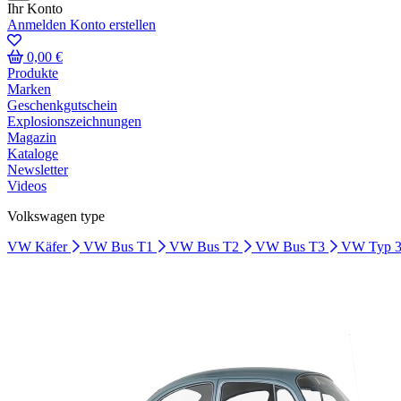
Ihr Konto
Anmelden
Konto erstellen
0,00 €
Produkte
Marken
Geschenkgutschein
Explosionszeichnungen
Magazin
Kataloge
Newsletter
Videos
Volkswagen type
VW Käfer
VW Bus T1
VW Bus T2
VW Bus T3
VW Typ 