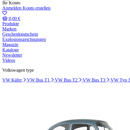
Ihr Konto
Anmelden
Konto erstellen
0,00 €
Produkte
Marken
Geschenkgutschein
Explosionszeichnungen
Magazin
Kataloge
Newsletter
Videos
Volkswagen type
VW Käfer
VW Bus T1
VW Bus T2
VW Bus T3
VW Typ 