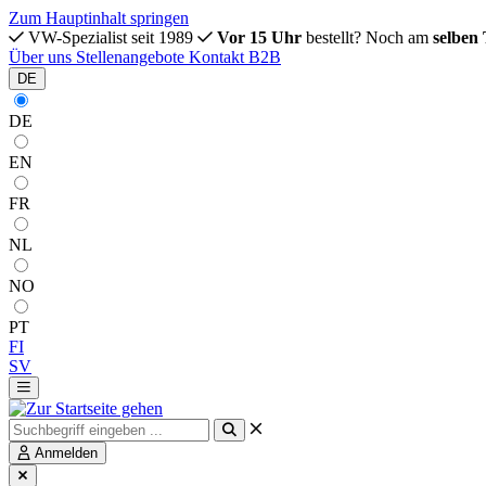
Zum Hauptinhalt springen
VW-Spezialist seit 1989
Vor 15 Uhr
bestellt? Noch am
selben
Über uns
Stellenangebote
Kontakt
B2B
DE
DE
EN
FR
NL
NO
PT
FI
SV
Anmelden