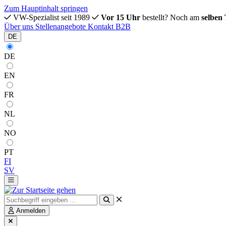
Zum Hauptinhalt springen
VW-Spezialist seit 1989
Vor 15 Uhr
bestellt? Noch am
selben
Über uns
Stellenangebote
Kontakt
B2B
DE
DE
EN
FR
NL
NO
PT
FI
SV
Anmelden