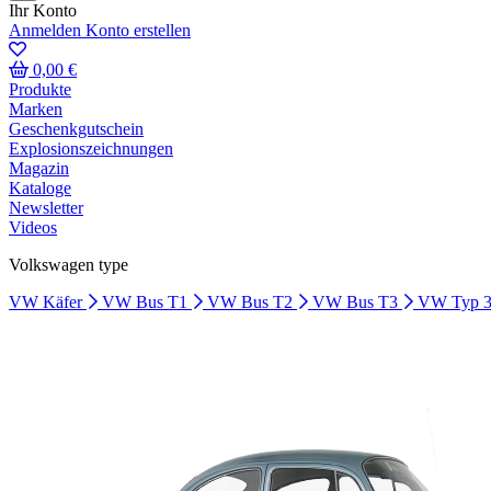
Ihr Konto
Anmelden
Konto erstellen
0,00 €
Produkte
Marken
Geschenkgutschein
Explosionszeichnungen
Magazin
Kataloge
Newsletter
Videos
Volkswagen type
VW Käfer
VW Bus T1
VW Bus T2
VW Bus T3
VW Typ 