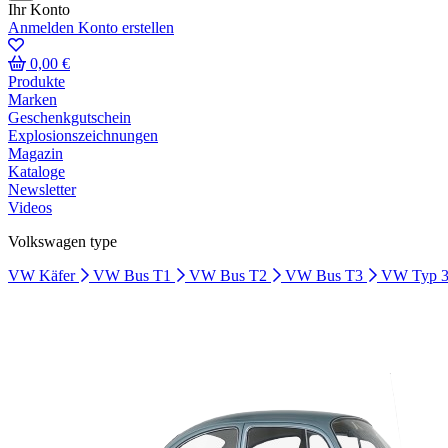
Ihr Konto
Anmelden
Konto erstellen
0,00 €
Produkte
Marken
Geschenkgutschein
Explosionszeichnungen
Magazin
Kataloge
Newsletter
Videos
Volkswagen type
VW Käfer
VW Bus T1
VW Bus T2
VW Bus T3
VW Typ 