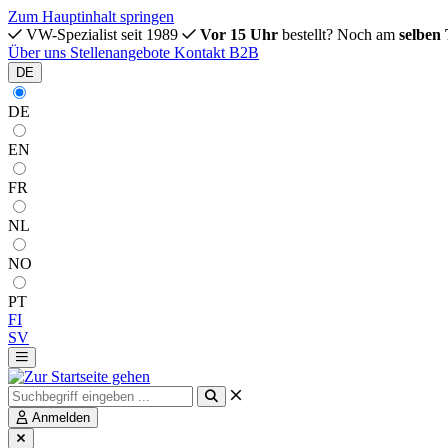
Zum Hauptinhalt springen
VW-Spezialist seit 1989
Vor 15 Uhr
bestellt? Noch am
selben
Über uns
Stellenangebote
Kontakt
B2B
DE
DE
EN
FR
NL
NO
PT
FI
SV
Anmelden