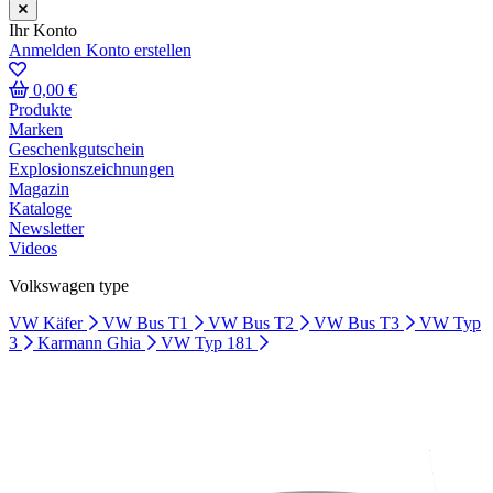
Ihr Konto
Anmelden
Konto erstellen
0,00 €
Produkte
Marken
Geschenkgutschein
Explosionszeichnungen
Magazin
Kataloge
Newsletter
Videos
Volkswagen type
VW Käfer
VW Bus T1
VW Bus T2
VW Bus T3
VW Typ
3
Karmann Ghia
VW Typ 181