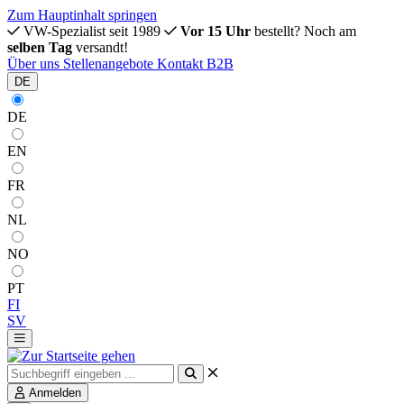
Zum Hauptinhalt springen
VW-Spezialist seit 1989
Vor 15 Uhr
bestellt? Noch am
selben Tag
versandt!
Über uns
Stellenangebote
Kontakt
B2B
DE
DE
EN
FR
NL
NO
PT
FI
SV
Anmelden