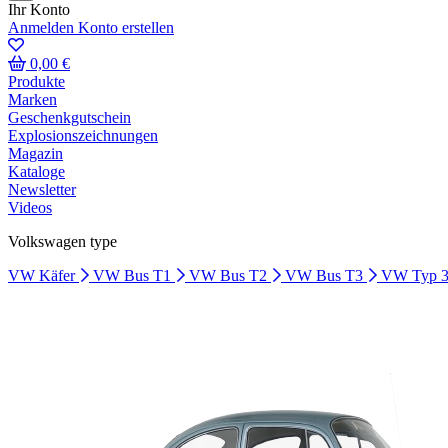
Ihr Konto
Anmelden
Konto erstellen
0,00 €
Produkte
Marken
Geschenkgutschein
Explosionszeichnungen
Magazin
Kataloge
Newsletter
Videos
Volkswagen type
VW Käfer
VW Bus T1
VW Bus T2
VW Bus T3
VW Typ 