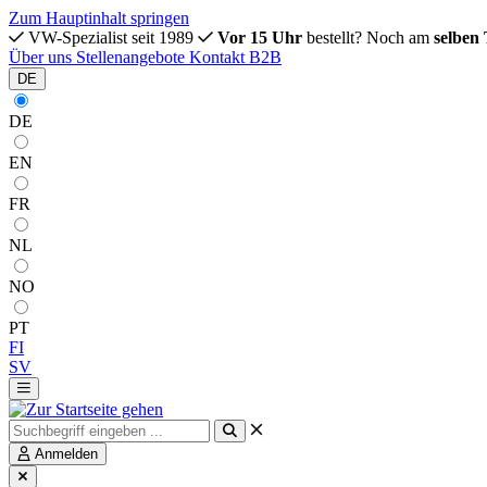
Zum Hauptinhalt springen
VW-Spezialist seit 1989
Vor 15 Uhr
bestellt? Noch am
selben
Über uns
Stellenangebote
Kontakt
B2B
DE
DE
EN
FR
NL
NO
PT
FI
SV
Anmelden