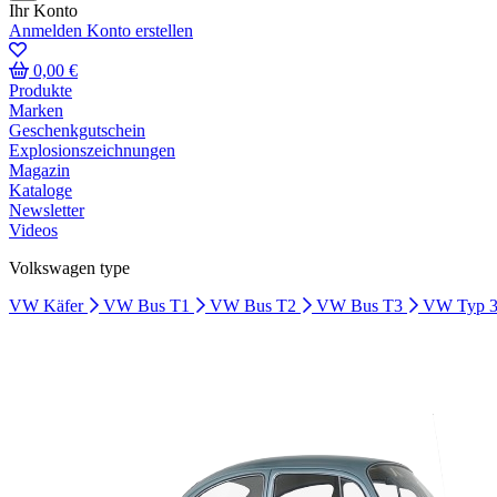
Ihr Konto
Anmelden
Konto erstellen
0,00 €
Produkte
Marken
Geschenkgutschein
Explosionszeichnungen
Magazin
Kataloge
Newsletter
Videos
Volkswagen type
VW Käfer
VW Bus T1
VW Bus T2
VW Bus T3
VW Typ 