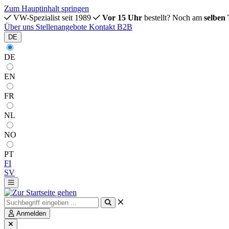
Zum Hauptinhalt springen
VW-Spezialist seit 1989
Vor 15 Uhr
bestellt? Noch am
selben
Über uns
Stellenangebote
Kontakt
B2B
DE
DE
EN
FR
NL
NO
PT
FI
SV
Anmelden