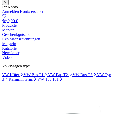
Ihr Konto
Anmelden
Konto erstellen
0,00 €
Produkte
Marken
Geschenkgutschein
Explosionszeichnungen
Magazin
Kataloge
Newsletter
Videos
Volkswagen type
VW Käfer
VW Bus T1
VW Bus T2
VW Bus T3
VW Typ
3
Karmann Ghia
VW Typ 181