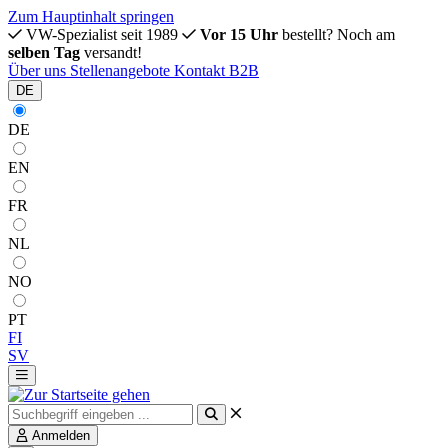
Zum Hauptinhalt springen
VW-Spezialist seit 1989
Vor 15 Uhr
bestellt? Noch am
selben Tag
versandt!
Über uns
Stellenangebote
Kontakt
B2B
DE
DE
EN
FR
NL
NO
PT
FI
SV
Anmelden